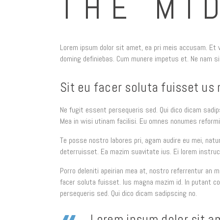
THE MI
Lorem ipsum dolor sit amet, ea pri meis accusam. Et vi
doming definiebas. Cum munere impetus et. Ne nam sim
Sit eu facer soluta fuisset u
Ne fugit essent persequeris sed. Qui dico dicam sadip
Mea in wisi utinam facilisi. Eu omnes nonumes reformi
Te posse nostro labores pri, agam audire eu mei, natum
deterruisset. Ea mazim suavitate ius. Ei lorem instruc
Porro deleniti apeirian mea at, nostro referrentur an me
facer soluta fuisset. Ius magna mazim id. In putant c
persequeris sed. Qui dico dicam sadipscing no.
Lorem ipsum dolor sit am