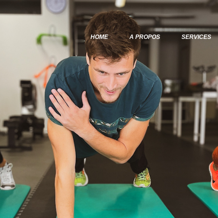
Home
A Propos
HOME
A PROPOS
SERVICES
Services
Articles & Posts
Infos & Tarifs
Contacts