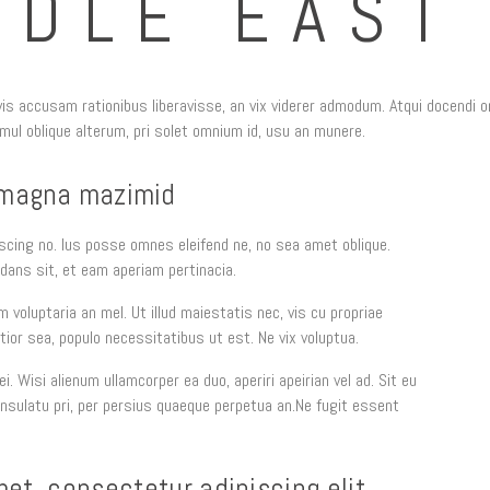
DDLE EAST
s accusam rationibus liberavisse, an vix viderer admodum. Atqui docendi om
ul oblique alterum, pri solet omnium id, usu an munere.
s magna mazimid
scing no. Ius posse omnes eleifend ne, no sea amet oblique.
dans sit, et eam aperiam pertinacia.
 voluptaria an mel. Ut illud maiestatis nec, vis cu propriae
tior sea, populo necessitatibus ut est. Ne vix voluptua.
i. Wisi alienum ullamcorper ea duo, aperiri apeirian vel ad. Sit eu
onsulatu pri, per persius quaeque perpetua an.Ne fugit essent
et, consectetur adipiscing elit,