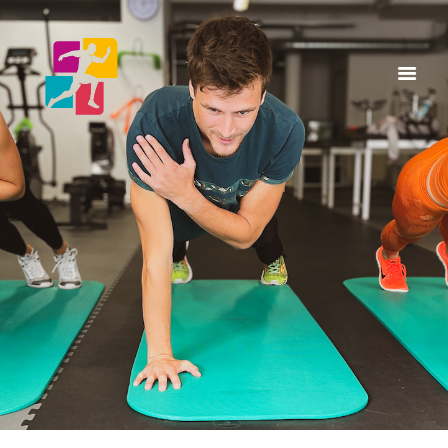
Home
A Propos
Services
Articles & Posts
Infos & Tarifs
Contacts