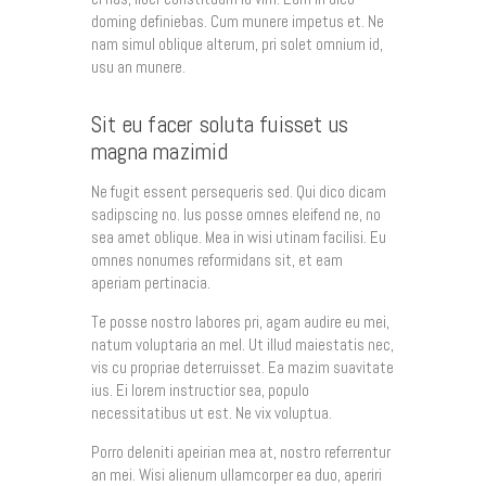
doming definiebas. Cum munere impetus et. Ne
nam simul oblique alterum, pri solet omnium id,
usu an munere.
Sit eu facer soluta fuisset us
magna mazimid
Ne fugit essent persequeris sed. Qui dico dicam
sadipscing no. Ius posse omnes eleifend ne, no
sea amet oblique. Mea in wisi utinam facilisi. Eu
omnes nonumes reformidans sit, et eam
aperiam pertinacia.
Te posse nostro labores pri, agam audire eu mei,
natum voluptaria an mel. Ut illud maiestatis nec,
vis cu propriae deterruisset. Ea mazim suavitate
ius. Ei lorem instructior sea, populo
necessitatibus ut est. Ne vix voluptua.
Porro deleniti apeirian mea at, nostro referrentur
an mei. Wisi alienum ullamcorper ea duo, aperiri