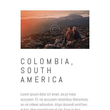
COLOMBIA,
SOUTH
AMERICA
Lorem ipsum dolor sit amet, ea pri meis
accusam. Et vis accusam rationibus liberavisse,
an vix viderer admodum. Atqui docendi omittam
ei has, liber constituam id vim. Eam in dico