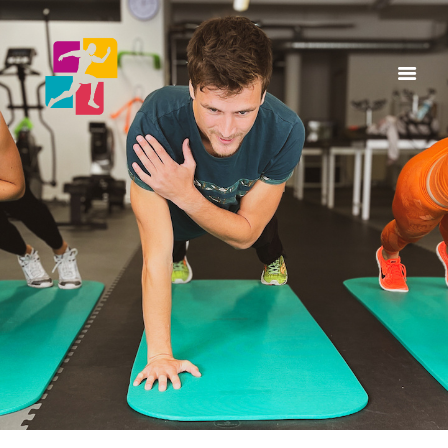
Home
A Propos
Services
Articles & Posts
Infos & Tarifs
Contacts