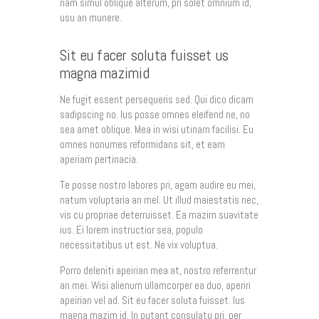
nam simul oblique alterum, pri solet omnium id,
usu an munere.
Sit eu facer soluta fuisset us
magna mazimid
Ne fugit essent persequeris sed. Qui dico dicam
sadipscing no. Ius posse omnes eleifend ne, no
sea amet oblique. Mea in wisi utinam facilisi. Eu
omnes nonumes reformidans sit, et eam
aperiam pertinacia.
Te posse nostro labores pri, agam audire eu mei,
natum voluptaria an mel. Ut illud maiestatis nec,
vis cu propriae deterruisset. Ea mazim suavitate
ius. Ei lorem instructior sea, populo
necessitatibus ut est. Ne vix voluptua.
Porro deleniti apeirian mea at, nostro referrentur
an mei. Wisi alienum ullamcorper ea duo, aperiri
apeirian vel ad. Sit eu facer soluta fuisset. Ius
magna mazim id. In putant consulatu pri, per