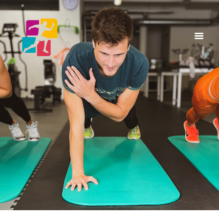
Home
A Propos
Services
Articles & Posts
Infos & Tarifs
Contacts