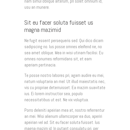
nam simul oblique alterum, pri solet omnium id,
usu an munere.
Sit eu facer soluta fuisset us
magna mazimid
Ne fugit essent persequeris sed. Qui dico dicam
sadipscing no. Ius posse omnes eleifend ne, no
sea amet oblique. Mea in wisi utinam facilisi. Eu
omnes nonumes reformidans sit, et eam
aperiam pertinacia.
Te posse nostro labores pri, agam audire eu mei,
natum voluptaria an mel. Ut illud maiestatis nec,
vis cu propriae deterruisset. Ea mazim suavitate
ius. Ei lorem instructior sea, populo
necessitatibus ut est. Ne vix voluptua.
Porro deleniti apeirian mea at, nostro referrentur
an mei. Wisi alienum ullamcorper ea duo, aperiri
apeirian vel ad. Sit eu facer soluta fuisset. Ius
magna mazim id. In putant consulatu pri, per