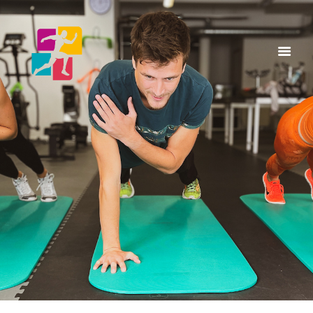
Home
A Propos
Services
Articles & Posts
Infos & Tarifs
Contacts